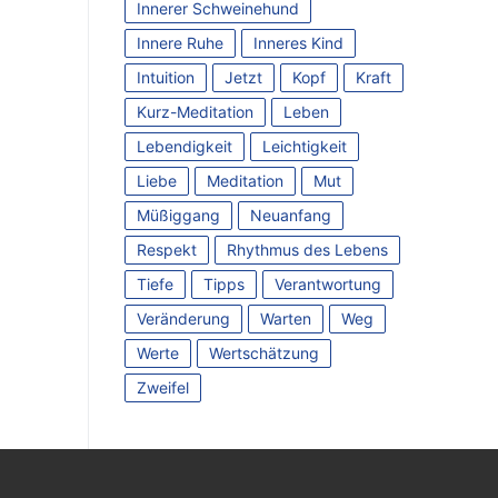
Innerer Schweinehund
Innere Ruhe
Inneres Kind
Intuition
Jetzt
Kopf
Kraft
Kurz-Meditation
Leben
Lebendigkeit
Leichtigkeit
Liebe
Meditation
Mut
Müßiggang
Neuanfang
Respekt
Rhythmus des Lebens
Tiefe
Tipps
Verantwortung
Veränderung
Warten
Weg
Werte
Wertschätzung
Zweifel