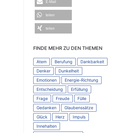
E-Mail
teilen
teilen
FINDE MEHR ZU DEN THEMEN
Atem
Berufung
Dankbarkeit
Denker
Dunkelheit
Emotionen
Energie-Richtung
Entscheidung
Erfüllung
Frage
Freude
Fülle
Gedanken
Glaubenssätze
Glück
Herz
Impuls
Innehalten