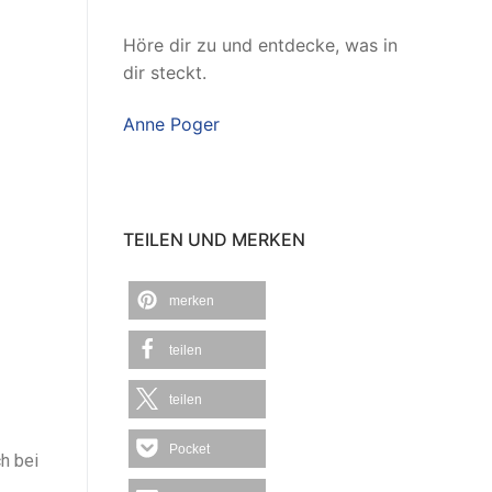
Höre dir zu und entdecke, was in
dir steckt.
Anne Poger
TEILEN UND MERKEN
merken
teilen
teilen
Pocket
h bei