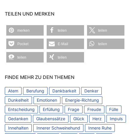
TEILEN UND MERKEN
merken
teilen
teilen
Pocket
E-Mail
teilen
teilen
teilen
FINDE MEHR ZU DEN THEMEN
Atem
Berufung
Dankbarkeit
Denker
Dunkelheit
Emotionen
Energie-Richtung
Entscheidung
Erfüllung
Frage
Freude
Fülle
Gedanken
Glaubenssätze
Glück
Herz
Impuls
Innehalten
Innerer Schweinehund
Innere Ruhe