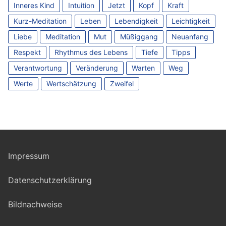
Inneres Kind
Intuition
Jetzt
Kopf
Kraft
Kurz-Meditation
Leben
Lebendigkeit
Leichtigkeit
Liebe
Meditation
Mut
Müßiggang
Neuanfang
Respekt
Rhythmus des Lebens
Tiefe
Tipps
Verantwortung
Veränderung
Warten
Weg
Werte
Wertschätzung
Zweifel
Impressum
Datenschutzerklärung
Bildnachweise