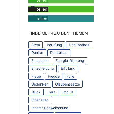
teilen
teilen
FINDE MEHR ZU DEN THEMEN
Atem
Berufung
Dankbarkeit
Denker
Dunkelheit
Emotionen
Energie-Richtung
Entscheidung
Erfüllung
Frage
Freude
Fülle
Gedanken
Glaubenssätze
Glück
Herz
Impuls
Innehalten
Innerer Schweinehund