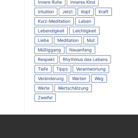
Innere Ruhe
Inneres Kind
Intuition
Jetzt
Kopf
Kraft
Kurz-Meditation
Leben
Lebendigkeit
Leichtigkeit
Liebe
Meditation
Mut
Müßiggang
Neuanfang
Respekt
Rhythmus des Lebens
Tiefe
Tipps
Verantwortung
Veränderung
Warten
Weg
Werte
Wertschätzung
Zweifel