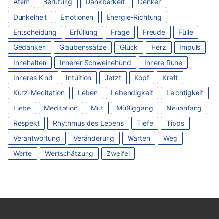
Atem
Berufung
Dankbarkeit
Denker
Dunkelheit
Emotionen
Energie-Richtung
Entscheidung
Erfüllung
Frage
Freude
Fülle
Gedanken
Glaubenssätze
Glück
Herz
Impuls
Innehalten
Innerer Schweinehund
Innere Ruhe
Inneres Kind
Intuition
Jetzt
Kopf
Kraft
Kurz-Meditation
Leben
Lebendigkeit
Leichtigkeit
Liebe
Meditation
Mut
Müßiggang
Neuanfang
Respekt
Rhythmus des Lebens
Tiefe
Tipps
Verantwortung
Veränderung
Warten
Weg
Werte
Wertschätzung
Zweifel