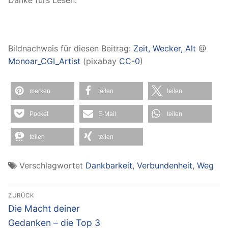
Bildnachweis für diesen Beitrag:
Zeit, Wecker, Alt
@
Monoar_CGI_Artist
(pixabay
CC-0
)
merken
teilen
teilen
Pocket
E-Mail
teilen
teilen
teilen
Verschlagwortet
Dankbarkeit
,
Verbundenheit
,
Weg
Beitragsnavigation
ZURÜCK
Vorheriger
Die Macht deiner
Beitrag:
Gedanken – die Top 3