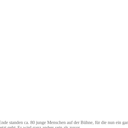
e standen ca. 80 junge Menschen auf der Bühne, für die nun ein ganz a
tzt geht: Es wird ganz anders sein als zuvor.