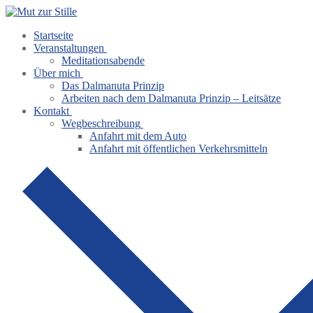
Zum
Menü
Schließen
Inhalt
Startseite
springen
Veranstaltungen
Meditationsabende
Über mich
Das Dalmanuta Prinzip
Arbeiten nach dem Dalmanuta Prinzip – Leitsätze
Kontakt
Wegbeschreibung
Anfahrt mit dem Auto
Anfahrt mit öffentlichen Verkehrsmitteln