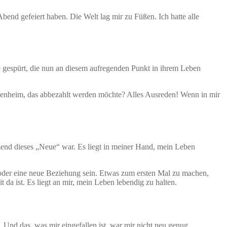
bend gefeiert haben. Die Welt lag mir zu Füßen. Ich hatte alle
te gespürt, die nun an diesem aufregenden Punkt in ihrem Leben
igenheim, das abbezahlt werden möchte? Alles Ausreden! Wenn in mir
zend dieses „Neue“ war. Es liegt in meiner Hand, mein Leben
 oder eine neue Beziehung sein. Etwas zum ersten Mal zu machen,
 da ist. Es liegt an mir, mein Leben lebendig zu halten.
. Und das, was mir eingefallen ist, war mir nicht neu genug.