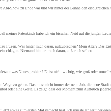
ere Abi-Show zu Ende war und wir hinter der Bühne den erfolgreichen A
iball meines Patenkinds habe ich ein bisschen Neid auf die jungen Leu
elt zu Füßen. Was hinter mich daran, aufzubrechen? Mein Alter? Das E
 einschlagen. Niemand hindert mich daran, außer ich selber.
etzt etwas Neues probiert? Es ist nicht wichtig, wie groß oder umwäl
ue Wege zu gehen. Das muss nicht immer der neue Job, die neue Stadt
mbol oder eine Geste. Es zeigt, dass der Moment zum Aufbruch jederzeit
zuletzt etwas zum ersten Mal gemacht hast. Ich musste länger überlegen