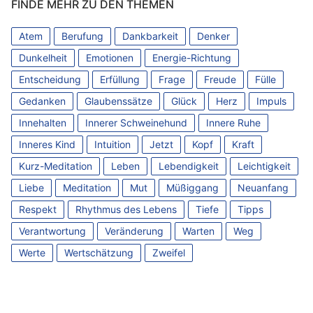
FINDE MEHR ZU DEN THEMEN
Atem
Berufung
Dankbarkeit
Denker
Dunkelheit
Emotionen
Energie-Richtung
Entscheidung
Erfüllung
Frage
Freude
Fülle
Gedanken
Glaubenssätze
Glück
Herz
Impuls
Innehalten
Innerer Schweinehund
Innere Ruhe
Inneres Kind
Intuition
Jetzt
Kopf
Kraft
Kurz-Meditation
Leben
Lebendigkeit
Leichtigkeit
Liebe
Meditation
Mut
Müßiggang
Neuanfang
Respekt
Rhythmus des Lebens
Tiefe
Tipps
Verantwortung
Veränderung
Warten
Weg
Werte
Wertschätzung
Zweifel