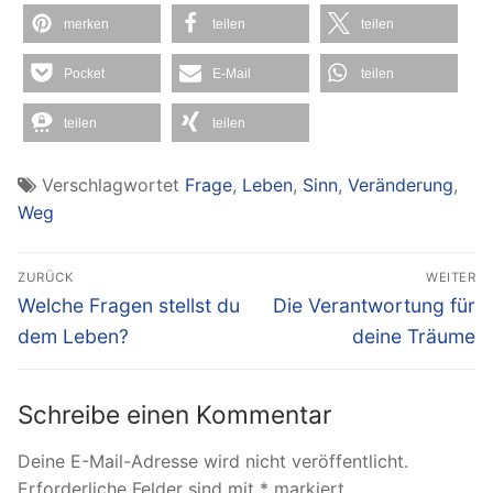
merken
teilen
teilen
Pocket
E-Mail
teilen
teilen
teilen
Verschlagwortet
Frage
,
Leben
,
Sinn
,
Veränderung
,
Weg
Beitragsnavigation
ZURÜCK
WEITER
Vorheriger
Nächster
Welche Fragen stellst du
Die Verantwortung für
Beitrag:
Beitrag:
dem Leben?
deine Träume
Schreibe einen Kommentar
Deine E-Mail-Adresse wird nicht veröffentlicht.
Erforderliche Felder sind mit
*
markiert