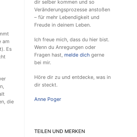
dir selber kommen und so
Veränderungsprozesse anstoßen
– für mehr Lebendigkeit und
Freude in deinem Leben.
immt
Ich freue mich, dass du hier bist.
ie am
Wenn du Anregungen oder
t). Es
Fragen hast,
melde dich
gerne
cht
bei mir.
Höre dir zu und entdecke, was in
wer
dir steckt.
n,
alt
Anne Poger
n, die
TEILEN UND MERKEN