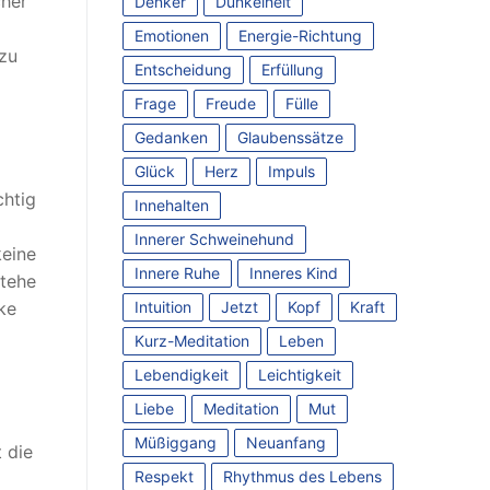
cher
Denker
Dunkelheit
Emotionen
Energie-Richtung
 zu
Entscheidung
Erfüllung
Frage
Freude
Fülle
Gedanken
Glaubenssätze
Glück
Herz
Impuls
chtig
Innehalten
Innerer Schweinehund
keine
Innere Ruhe
Inneres Kind
stehe
Intuition
Jetzt
Kopf
Kraft
ke
Kurz-Meditation
Leben
Lebendigkeit
Leichtigkeit
Liebe
Meditation
Mut
Müßiggang
Neuanfang
 die
Respekt
Rhythmus des Lebens