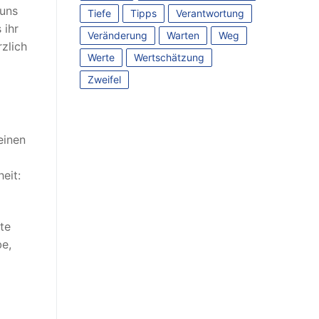
 uns
Tiefe
Tipps
Verantwortung
 ihr
Veränderung
Warten
Weg
zlich
Werte
Wertschätzung
Zweifel
einen
eit:
te
be,