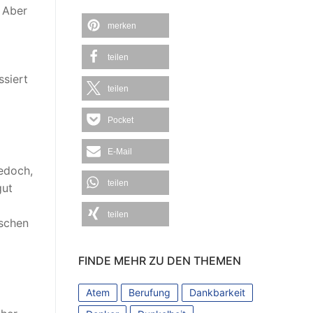
. Aber
merken
teilen
ssiert
teilen
Pocket
E-Mail
jedoch,
teilen
gut
teilen
sschen
FINDE MEHR ZU DEN THEMEN
Atem
Berufung
Dankbarkeit