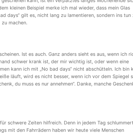
 geschehen kann, ist ein verpatztes langes Wochenende si
em kleinen Beispiel merke ich mal wieder, dass mein Glas
d days“ gilt es, nicht lang zu lamentieren, sondern ins tun
t zu machen.
heinen. Ist es auch. Ganz anders sieht es aus, wenn ich ri
and schwer krank ist, der mir wichtig ist, oder wenn eine
en kann ich mit „No bad days“ nicht abschütteln. Ich bin 
iße läuft, wird es nicht besser, wenn ich vor dem Spiegel 
eschenk, du muss es nur annehmen“. Danke, manche Geschen
für schwere Zeiten hilfreich. Denn in jedem Tag schlummert
gs mit den Fahrrädern haben wir heute viele Menschen