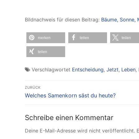
Bildnachweis für diesen Beitrag:
Bäume, Sonne,
merken
teilen
teilen
teilen
Verschlagwortet
Entscheidung
,
Jetzt
,
Leben
,
Beitragsnavigation
ZURÜCK
Vorheriger
Welches Samenkorn säst du heute?
Beitrag:
Schreibe einen Kommentar
Deine E-Mail-Adresse wird nicht veröffentlicht.
E