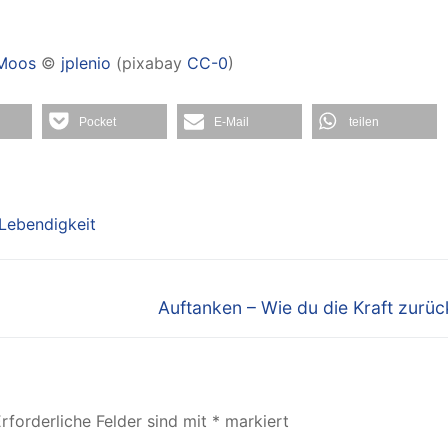
 Moos
©
jplenio
(pixabay
CC-0
)
Pocket
E-Mail
teilen
Lebendigkeit
Nächster
Auftanken – Wie du die Kraft zurüc
Beitrag:
rforderliche Felder sind mit
*
markiert