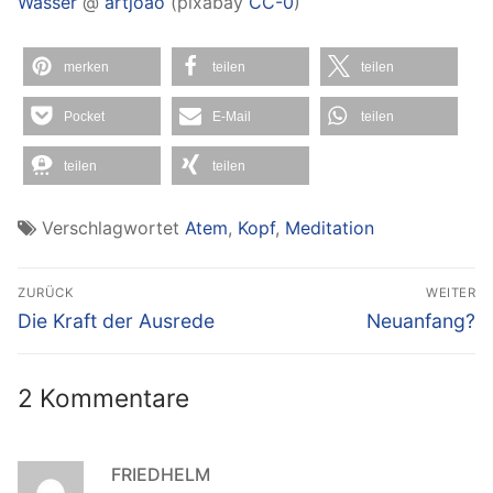
Wasser
@
artjoao
(pixabay
CC-0
)
merken
teilen
teilen
Pocket
E-Mail
teilen
teilen
teilen
Verschlagwortet
Atem
,
Kopf
,
Meditation
Beitragsnavigation
ZURÜCK
WEITER
Vorheriger
Nächster
Die Kraft der Ausrede
Neuanfang?
Beitrag:
Beitrag:
2 Kommentare
FRIEDHELM