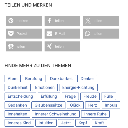
TEILEN UND MERKEN
merken
teilen
teilen
Pocket
E-Mail
teilen
teilen
teilen
FINDE MEHR ZU DEN THEMEN
Atem
Berufung
Dankbarkeit
Denker
Dunkelheit
Emotionen
Energie-Richtung
Entscheidung
Erfüllung
Frage
Freude
Fülle
Gedanken
Glaubenssätze
Glück
Herz
Impuls
Innehalten
Innerer Schweinehund
Innere Ruhe
Inneres Kind
Intuition
Jetzt
Kopf
Kraft