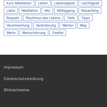
Kurz-Meditation
Leben
Lebendigkeit
Leichtigkeit
Liebe
Meditation
Mut
Müßiggang
Neuanfang
Respekt
Rhythmus des Lebens
Tiefe
Tipps
Verantwortung
Veränderung
Warten
Weg
Werte
Wertschätzung
Zweifel
Impressum
Datenschutzerklärung
Bildnachweise