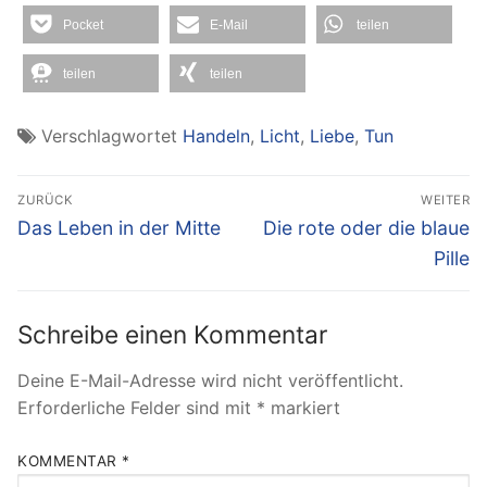
Pocket
E-Mail
teilen
teilen
teilen
Verschlagwortet
Handeln
,
Licht
,
Liebe
,
Tun
Beitragsnavigation
ZURÜCK
WEITER
Vorheriger
Nächster
Das Leben in der Mitte
Die rote oder die blaue
Beitrag:
Beitrag:
Pille
Schreibe einen Kommentar
Deine E-Mail-Adresse wird nicht veröffentlicht.
Erforderliche Felder sind mit
*
markiert
KOMMENTAR
*