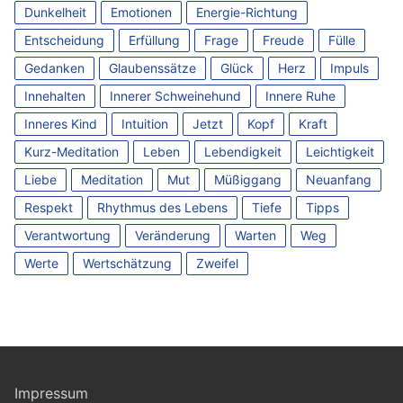
Dunkelheit
Emotionen
Energie-Richtung
Entscheidung
Erfüllung
Frage
Freude
Fülle
Gedanken
Glaubenssätze
Glück
Herz
Impuls
Innehalten
Innerer Schweinehund
Innere Ruhe
Inneres Kind
Intuition
Jetzt
Kopf
Kraft
Kurz-Meditation
Leben
Lebendigkeit
Leichtigkeit
Liebe
Meditation
Mut
Müßiggang
Neuanfang
Respekt
Rhythmus des Lebens
Tiefe
Tipps
Verantwortung
Veränderung
Warten
Weg
Werte
Wertschätzung
Zweifel
Impressum