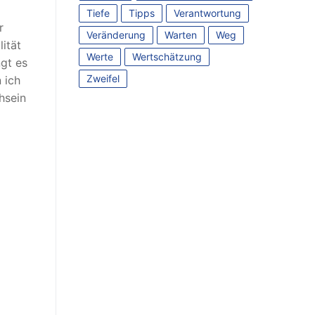
Tiefe
Tipps
Verantwortung
r
Veränderung
Warten
Weg
ität
Werte
Wertschätzung
ngt es
Zweifel
 ich
hsein