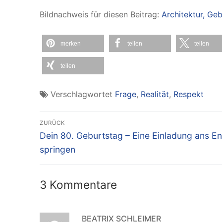
Bildnachweis für diesen Beitrag:
Architektur, Ge
merken
teilen
teilen
teilen
Verschlagwortet
Frage
,
Realität
,
Respekt
Beitragsnavigation
ZURÜCK
Vorheriger
Dein 80. Geburtstag – Eine Einladung ans E
Beitrag:
springen
3 Kommentare
BEATRIX SCHLEIMER