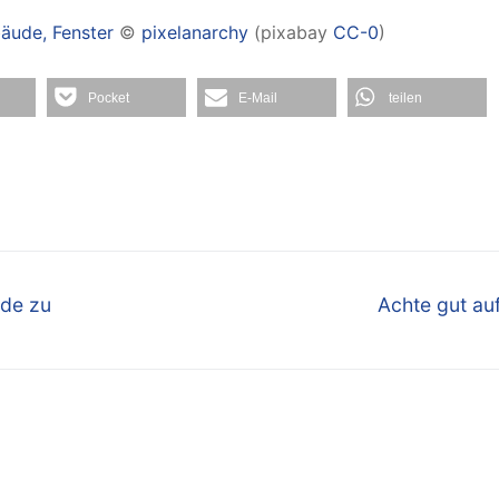
bäude, Fenster
©
pixelanarchy
(pixabay
CC-0
)
Pocket
E-Mail
teilen
Nächster
nde zu
Achte gut auf
Beitrag: