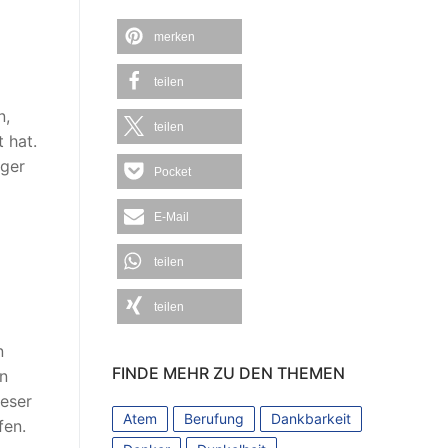
merken
teilen
n,
teilen
 hat.
iger
Pocket
E-Mail
teilen
teilen
n
FINDE MEHR ZU DEN THEMEN
en
ieser
Atem
Berufung
Dankbarkeit
fen.