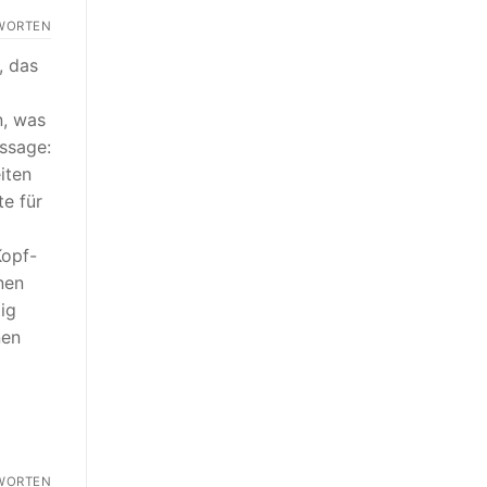
WORTEN
, das
n, was
ussage:
eiten
te für
Kopf-
nen
ig
nen
WORTEN