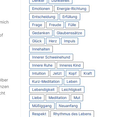
Denker
Dunkelheit
Emotionen
Energie-Richtung
Entscheidung
Erfüllung
 mich
Frage
Freude
Fülle
Gedanken
Glaubenssätze
pf
Glück
Herz
Impuls
Innehalten
Innerer Schweinehund
Innere Ruhe
Inneres Kind
Intuition
Jetzt
Kopf
Kraft
elber
Kurz-Meditation
Leben
enzen
Lebendigkeit
Leichtigkeit
cht
Liebe
Meditation
Mut
Müßiggang
Neuanfang
Respekt
Rhythmus des Lebens