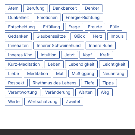
Atem
Berufung
Dankbarkeit
Denker
Dunkelheit
Emotionen
Energie-Richtung
Entscheidung
Erfüllung
Frage
Freude
Fülle
Gedanken
Glaubenssätze
Glück
Herz
Impuls
Innehalten
Innerer Schweinehund
Innere Ruhe
Inneres Kind
Intuition
Jetzt
Kopf
Kraft
Kurz-Meditation
Leben
Lebendigkeit
Leichtigkeit
Liebe
Meditation
Mut
Müßiggang
Neuanfang
Respekt
Rhythmus des Lebens
Tiefe
Tipps
Verantwortung
Veränderung
Warten
Weg
Werte
Wertschätzung
Zweifel