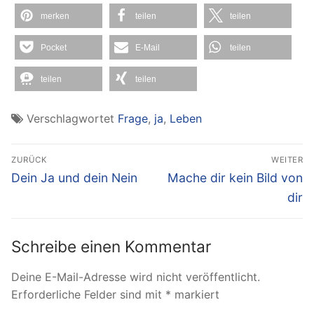
merken
teilen
teilen
Pocket
E-Mail
teilen
teilen
teilen
Verschlagwortet
Frage
,
ja
,
Leben
Beitragsnavigation
ZURÜCK
WEITER
Vorheriger
Nächster
Dein Ja und dein Nein
Mache dir kein Bild von
Beitrag:
Beitrag:
dir
Schreibe einen Kommentar
Deine E-Mail-Adresse wird nicht veröffentlicht.
Erforderliche Felder sind mit
*
markiert