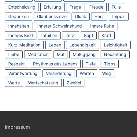
Entscheidung
Erfüllung
Frage
Freude
Fülle
Gedanken
Glaubenssätze
Glück
Herz
Impuls
Innehalten
Innerer Schweinehund
Innere Ruhe
Inneres Kind
Intuition
Jetzt
Kopf
Kraft
Kurz-Meditation
Leben
Lebendigkeit
Leichtigkeit
Liebe
Meditation
Mut
Müßiggang
Neuanfang
Respekt
Rhythmus des Lebens
Tiefe
Tipps
Verantwortung
Veränderung
Warten
Weg
Werte
Wertschätzung
Zweifel
Impressum