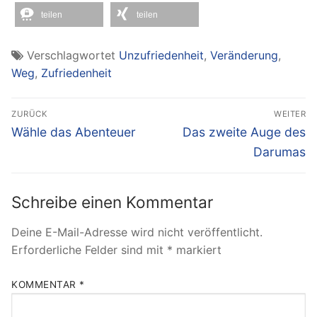
teilen
teilen
Verschlagwortet
Unzufriedenheit
,
Veränderung
,
Weg
,
Zufriedenheit
Beitragsnavigation
ZURÜCK
WEITER
Vorheriger
Nächster
Wähle das Abenteuer
Das zweite Auge des
Beitrag:
Beitrag:
Darumas
Schreibe einen Kommentar
Deine E-Mail-Adresse wird nicht veröffentlicht.
Erforderliche Felder sind mit
*
markiert
KOMMENTAR
*