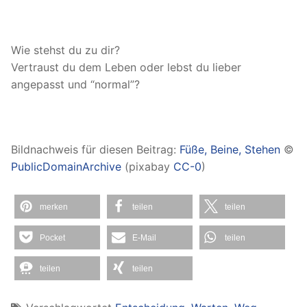
Wie stehst du zu dir?
Vertraust du dem Leben oder lebst du lieber
angepasst und “normal”?
Bildnachweis für diesen Beitrag:
Füße, Beine, Stehen
©
PublicDomainArchive
(pixabay
CC-0
)
merken
teilen
teilen
Pocket
E-Mail
teilen
teilen
teilen