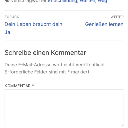
Verschlagwortet
Entscheidung
,
Warten
,
Weg
Beitragsnavigation
ZURÜCK
WEITER
Vorheriger
Nächster
Dein Leben braucht dein
Genießen lernen
Beitrag:
Beitrag:
Ja
Schreibe einen Kommentar
Deine E-Mail-Adresse wird nicht veröffentlicht.
Erforderliche Felder sind mit
*
markiert
KOMMENTAR
*