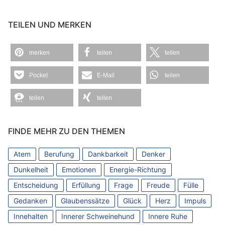
TEILEN UND MERKEN
merken
teilen
teilen
Pocket
E-Mail
teilen
teilen
teilen
FINDE MEHR ZU DEN THEMEN
Atem
Berufung
Dankbarkeit
Denker
Dunkelheit
Emotionen
Energie-Richtung
Entscheidung
Erfüllung
Frage
Freude
Fülle
Gedanken
Glaubenssätze
Glück
Herz
Impuls
Innehalten
Innerer Schweinehund
Innere Ruhe