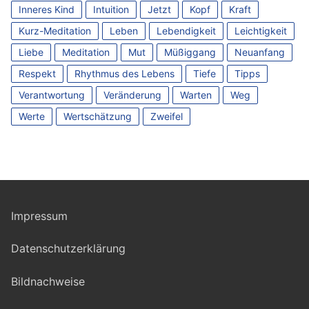
Inneres Kind
Intuition
Jetzt
Kopf
Kraft
Kurz-Meditation
Leben
Lebendigkeit
Leichtigkeit
Liebe
Meditation
Mut
Müßiggang
Neuanfang
Respekt
Rhythmus des Lebens
Tiefe
Tipps
Verantwortung
Veränderung
Warten
Weg
Werte
Wertschätzung
Zweifel
Impressum
Datenschutzerklärung
Bildnachweise