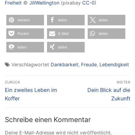
Freiheit
©
JillWellington
(pixabay
CC-0
)
merken
teilen
teilen
Pocket
E-Mail
teilen
teilen
teilen
Verschlagwortet
Dankbarkeit
,
Freude
,
Lebendigkeit
Beitragsnavigation
ZURÜCK
WEITER
Vorheriger
Nächster
Ein zweites Leben im
Dein Blick auf die
Beitrag:
Beitrag:
Koffer
Zukunft
Schreibe einen Kommentar
Deine E-Mail-Adresse wird nicht veröffentlicht.