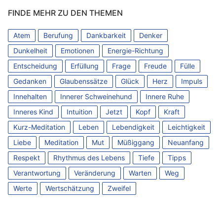
FINDE MEHR ZU DEN THEMEN
Atem
Berufung
Dankbarkeit
Denker
Dunkelheit
Emotionen
Energie-Richtung
Entscheidung
Erfüllung
Frage
Freude
Fülle
Gedanken
Glaubenssätze
Glück
Herz
Impuls
Innehalten
Innerer Schweinehund
Innere Ruhe
Inneres Kind
Intuition
Jetzt
Kopf
Kraft
Kurz-Meditation
Leben
Lebendigkeit
Leichtigkeit
Liebe
Meditation
Mut
Müßiggang
Neuanfang
Respekt
Rhythmus des Lebens
Tiefe
Tipps
Verantwortung
Veränderung
Warten
Weg
Werte
Wertschätzung
Zweifel