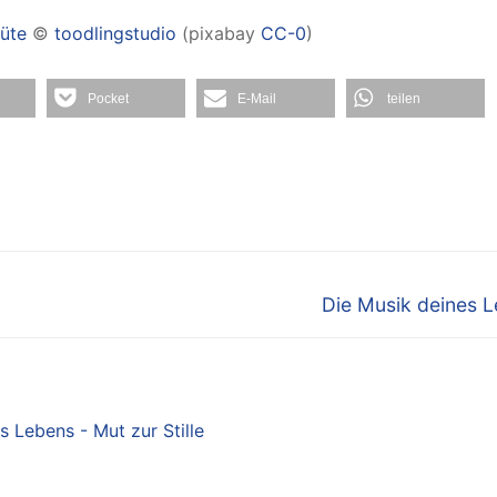
lüte
©
toodlingstudio
(pixabay
CC-0
)
Pocket
E-Mail
teilen
Nächster
Die Musik deines 
Beitrag:
 Lebens - Mut zur Stille