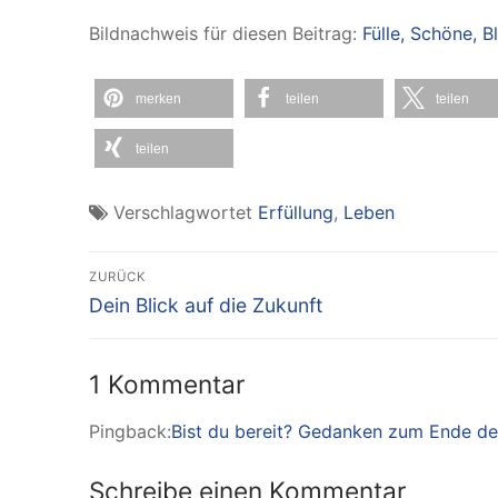
Bildnachweis für diesen Beitrag:
Fülle, Schöne, B
merken
teilen
teilen
teilen
Verschlagwortet
Erfüllung
,
Leben
Beitragsnavigation
ZURÜCK
Vorheriger
Dein Blick auf die Zukunft
Beitrag:
1 Kommentar
Pingback:
Bist du bereit? Gedanken zum Ende des
Schreibe einen Kommentar