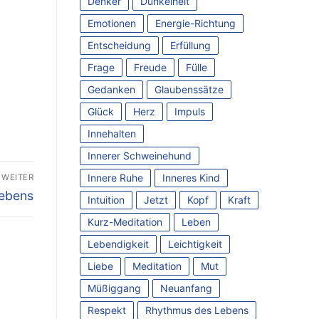
Denker
Dunkelheit
Emotionen
Energie-Richtung
Entscheidung
Erfüllung
Frage
Freude
Fülle
Gedanken
Glaubenssätze
Glück
Herz
Impuls
Innehalten
Innerer Schweinehund
Innere Ruhe
Inneres Kind
WEITER
Lebens
Intuition
Jetzt
Kopf
Kraft
Kurz-Meditation
Leben
Lebendigkeit
Leichtigkeit
Liebe
Meditation
Mut
Müßiggang
Neuanfang
Respekt
Rhythmus des Lebens