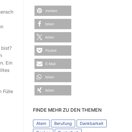
merken
Mensch
teilen
en
teilen
 bist?
Pocket
n
n. Ein
E-Mail
lltes
teilen
teilen
 Fülle
FINDE MEHR ZU DEN THEMEN
Atem
Berufung
Dankbarkeit