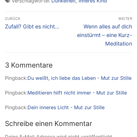
Verschlagwortet
Dunkelheit
,
Inneres Kind
Beitragsnavigation
ZURÜCK
WEITER
Vorheriger
Nächster
Zufall? Gibt es nicht…
Wenn alles auf dich
Beitrag:
Beitrag:
einstürmt – eine Kurz-
Meditation
3 Kommentare
Pingback:
Du weißt, ich liebe das Leben - Mut zur Stille
Pingback:
Meditieren hilft nicht immer - Mut zur Stille
Pingback:
Dein inneres Licht - Mut zur Stille
Schreibe einen Kommentar
Deine E-Mail-Adresse wird nicht veröffentlicht.