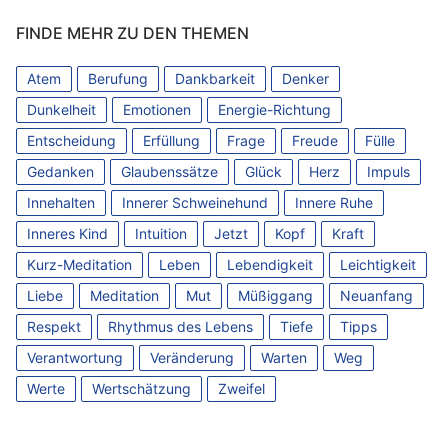
FINDE MEHR ZU DEN THEMEN
Atem
Berufung
Dankbarkeit
Denker
Dunkelheit
Emotionen
Energie-Richtung
Entscheidung
Erfüllung
Frage
Freude
Fülle
Gedanken
Glaubenssätze
Glück
Herz
Impuls
Innehalten
Innerer Schweinehund
Innere Ruhe
Inneres Kind
Intuition
Jetzt
Kopf
Kraft
Kurz-Meditation
Leben
Lebendigkeit
Leichtigkeit
Liebe
Meditation
Mut
Müßiggang
Neuanfang
Respekt
Rhythmus des Lebens
Tiefe
Tipps
Verantwortung
Veränderung
Warten
Weg
Werte
Wertschätzung
Zweifel