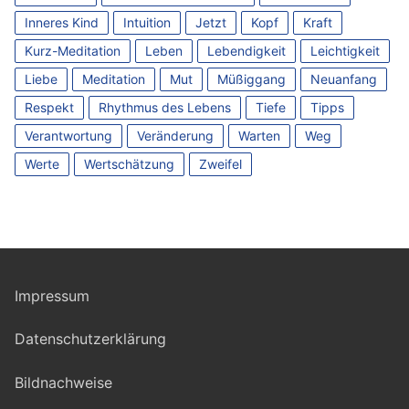
Inneres Kind
Intuition
Jetzt
Kopf
Kraft
Kurz-Meditation
Leben
Lebendigkeit
Leichtigkeit
Liebe
Meditation
Mut
Müßiggang
Neuanfang
Respekt
Rhythmus des Lebens
Tiefe
Tipps
Verantwortung
Veränderung
Warten
Weg
Werte
Wertschätzung
Zweifel
Impressum
Datenschutzerklärung
Bildnachweise